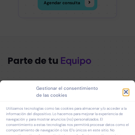
Agendar consulta
Parte de tu
Equipo
Quick Links
Gestionar el consentimiento
Home
Sobre mí
de las cookies
Servicios
Contacto
Utilizamos tecnologías como las cookies para almacenar y/o acceder a la
información del dispositivo. Lo hacemos para mejorar la experiencia de
Próximamente
Blog
navegación y para mostrar anuncios (no) personalizados. El
consentimiento a estas tecnologías nos permitirá procesar datos como el
comportamiento de navegación o los ID's únicos en este sitio. No