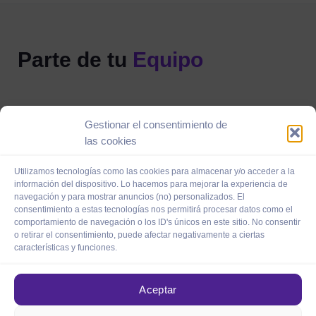
Parte de tu
Equipo
Quick Links
Gestionar el consentimiento de
Home
Sobre mí
las cookies
Servicios
Contacto
Utilizamos tecnologías como las cookies para almacenar y/o acceder a la
información del dispositivo. Lo hacemos para mejorar la experiencia de
Próximamente
Blog
navegación y para mostrar anuncios (no) personalizados. El
consentimiento a estas tecnologías nos permitirá procesar datos como el
comportamiento de navegación o los ID's únicos en este sitio. No consentir
Contacto
o retirar el consentimiento, puede afectar negativamente a ciertas
características y funciones.
hola@ecobe.digital
Aceptar
Galería París, Av. Rivadavia 4975 salón 132