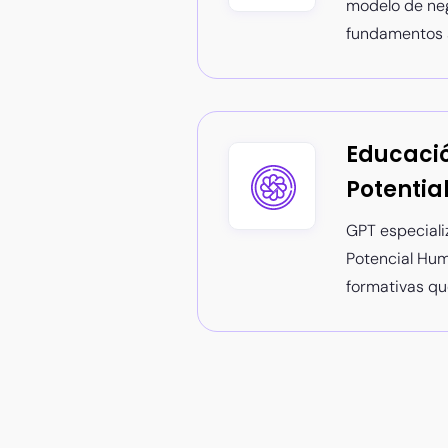
modelo de neg
fundamentos s
Educaci
Potentia
GPT especiali
Potencial Hum
formativas qu